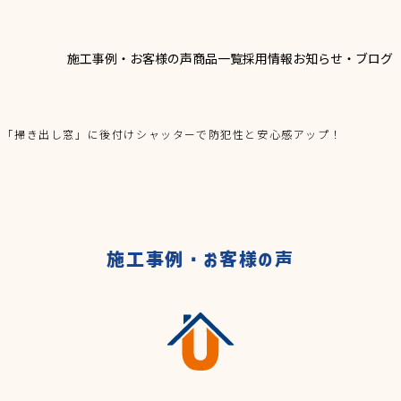
施工事例・お客様の声
商品一覧
採用情報
お知らせ・ブログ
窓ま
採用担当からのお知ら
OG
RECRUIT
RELA
の「掃き出し窓」に後付けシャッターで防犯性と安心感アップ！
玄関
採用情報
SITE
新卒募集要項
エク
関連サ
採用担当からのお知らせ
中途募集要項
新卒募集要項
施工事例・お客様の声
CONT
お問い
中途募集要項
パートタイム
パートタイム
ア
募集職種一覧
募集職種一覧
外構)