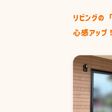
FLOW
施工までの流れ
リビングの
ATTEMPT
私たちの取り組
心感アップ
COMPANY&
STAFF
会社情報&スタッ