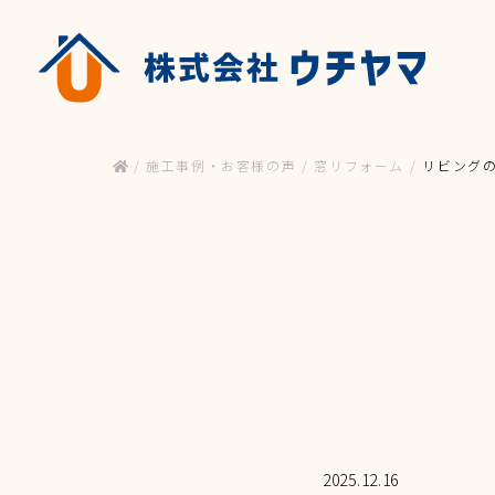
HOME
NEWS & BL
/
施工事例・お客様の声
/
窓リフォーム
/
リビング
ホーム
お知らせ&ブログ
WORK & VOICE
ESTIMATE
施工事例・お客様の声
お見積り
窓まわり
PRODUCT
玄関・浴室ド
商品一覧
エクステリア(
2025.12.16