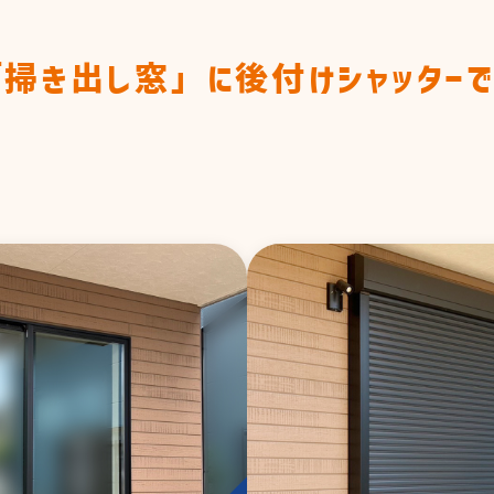
先輩の声
先輩の声
営業職
「掃き出し窓」に後付けシャッター
営業職
み
事務職
！
技術職
事務職
福利厚生
技術職
フ紹介
ENTRY
福利厚生
採用応募