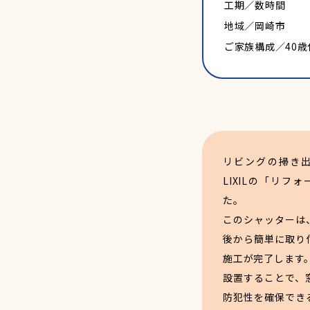
工期／数時間
地域／岡崎市
ご家族構成／40
リビングの掃き
LIXILの「リ
た。
このシャッターは
後から簡単に取り
施工が完了します
設置することで、
防犯性を確保でき