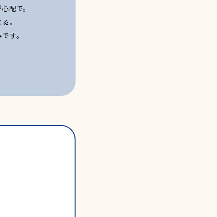
が心配で。
なる。
みです。