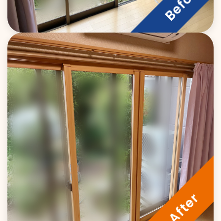
玄関・浴室ドア
会社情報&スタッフ紹介
エクステリア(外構)
採用情報
採用情報トップ
採用応募
採用担当からのお知らせ
関連サイト
新卒募集要項
お問い合わせ
中途募集要項