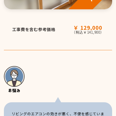
パートタイム
129,000
工事費を含む参考価格
募集職種一覧
（税込￥141,900）
先輩の声
営業職
事務職
リビングのエアコンの効きが悪く、不便を感じていま
技術職