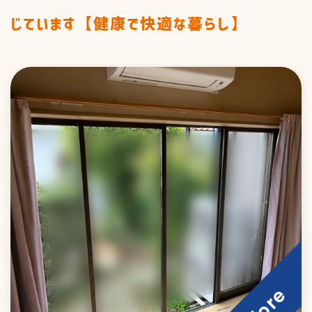
商品一覧
じています【健康で快適な暮らし】
施工までの流れ
お知らせ&ブログ
お見積り
私たちの取り組み
窓まわり