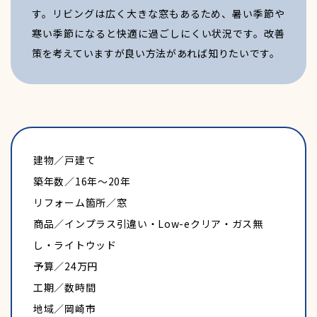
す。リビングは広く大きな窓もあるため、暑い季節や
寒い季節になると快適に過ごしにくい状況です。改善
福利厚生
策を考えていますが良い方法があれば知りたいです。
建物／戸建て
築年数／16年～20年
リフォーム箇所／窓
商品／インプラス引違い・Low-eクリア・ガス無
し・ライトウッド
予算／24万円
工期／数時間
地域／岡崎市