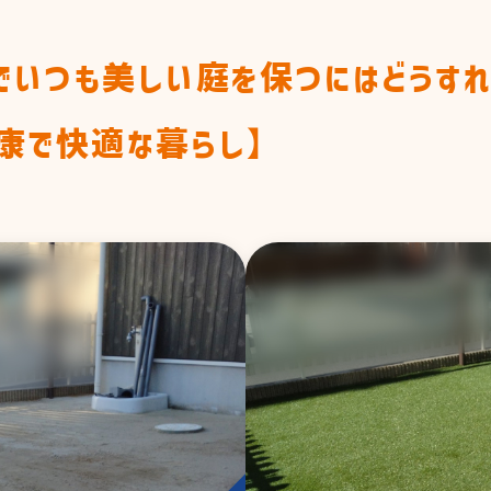
先輩の声
先輩の声
営業職
でいつも美しい庭を保つにはどうすれ
営業職
み
事務職
康で快適な暮らし】
技術職
事務職
福利厚生
技術職
フ紹介
ENTRY
福利厚生
採用応募