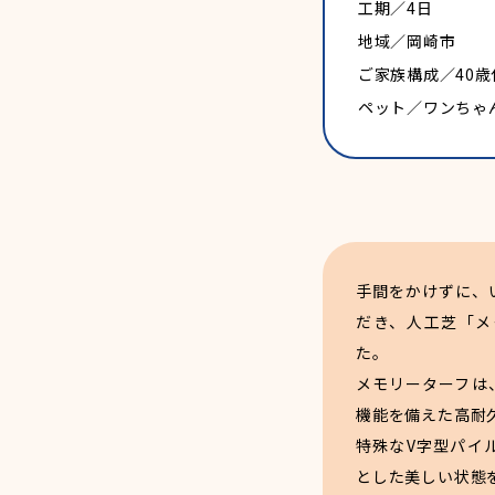
工期／4日
地域／岡崎市
ご家族構成／40
ペット／ワンちゃ
手間をかけずに、
だき、人工芝「メ
た。
メモリーターフは
機能を備えた高耐
特殊なV字型パイ
とした美しい状態