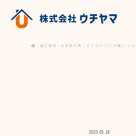
HOME
NEWS & BL
/
施工事例・お客様の声
/
エクステリア(外構)リフォ
ホーム
お知らせ&ブログ
WORK & VOICE
ESTIMATE
施工事例・お客様の声
お見積り
窓まわり
PRODUCT
玄関・浴室ド
商品一覧
エクステリア(
2025.03.18