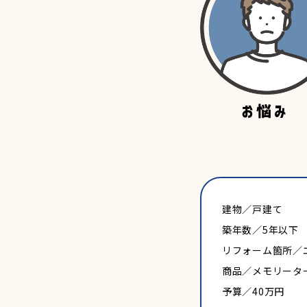
建物／戸建て
築年数／5年以下
リフォーム箇所／
商品／メモリータ
予算／40万円