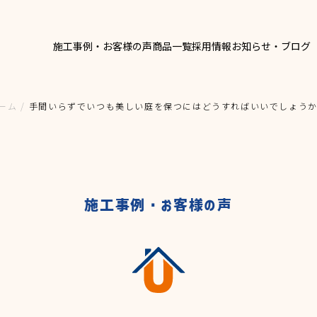
施工事例・お客様の声
商品一覧
採用情報
お知らせ・ブログ
窓ま
採用担当からのお知ら
OG
RECRUIT
RELA
ーム
/
手間いらずでいつも美しい庭を保つにはどうすればいいでしょう
玄関
採用情報
SITE
新卒募集要項
エク
関連サ
採用担当からのお知らせ
中途募集要項
新卒募集要項
施工事例・お客様の声
CONT
お問い
中途募集要項
パートタイム
パートタイム
ア
募集職種一覧
募集職種一覧
外構)