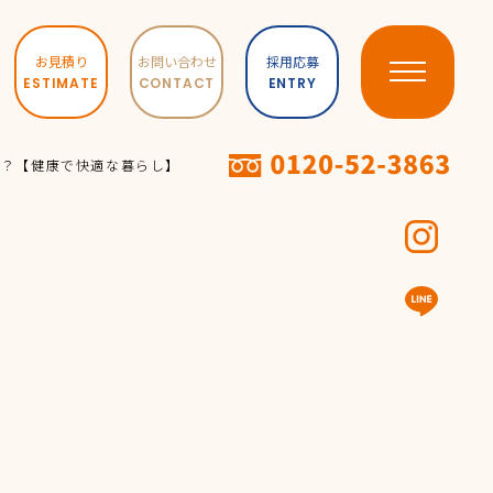
お見積り
お問い合わせ
採用応募
ESTIMATE
CONTACT
ENTRY
わり
せ
TED
か？【健康で快適な暮らし】
・浴室ドア
ステリア(外構)
イト
ACT
合わせ