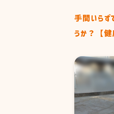
FLOW
施工までの流れ
手間いらず
ATTEMPT
私たちの取り組
うか？【健
COMPANY&
STAFF
会社情報&スタッ