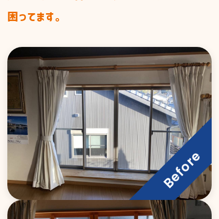
商品一覧
困ってます。
施工までの流れ
お知らせ&ブログ
お見積り
私たちの取り組み
窓まわり