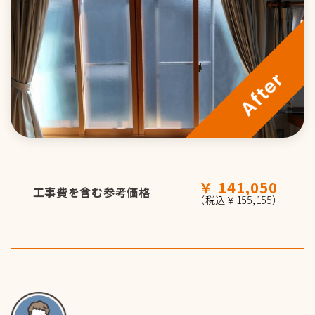
玄関・浴室ドア
会社情報&スタッフ紹介
エクステリア(外構)
採用情報
採用情報トップ
採用応募
採用担当からのお知らせ
関連サイト
141,050
工事費を含む参考価格
（税込￥155,155）
新卒募集要項
お問い合わせ
中途募集要項