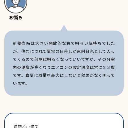
パートタイム
募集職種一覧
新築当時は大きい開放的な窓で明るい気持ちでした
が、住むにつれて夏場の日差しが直射日光として入っ
先輩の声
てくるので部屋は明るくなっていいですが、その分室
内の温度が高くなりエアコンの設定温度は常に２３度
です。真夏は風量を最大にしないと効果がなく困って
営業職
います。
事務職
技術職
建物／戸建て