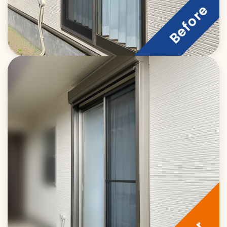
玄関・浴室ドア
会社情報&スタッフ紹介
エクステリア(外構)
採用情報
採用情報トップ
採用応募
採用担当からのお知らせ
関連サイト
新卒募集要項
お問い合わせ
中途募集要項