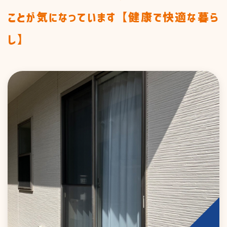
商品一覧
ことが気になっています【健康で快適な暮ら
し】
施工までの流れ
お知らせ&ブログ
お見積り
私たちの取り組み
窓まわり