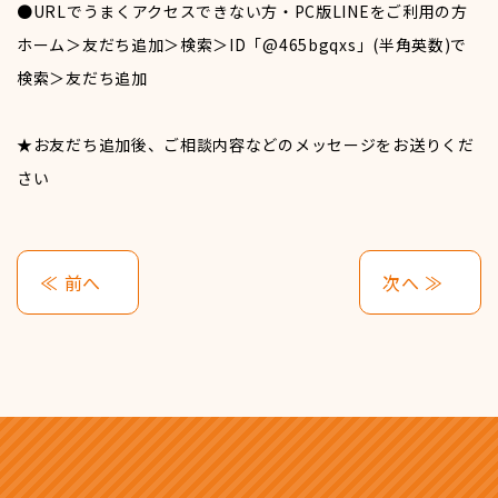
●
URLでうまくアクセスできない方・PC版LINEをご利用の方
ホーム＞友だち追加＞検索＞ID「@465bgqxs」(半角英数)で
検索＞友だち追加
福利厚生
★お友だち追加後、ご相談内容などのメッセージをお送りくだ
さい
≪ 前へ
次へ ≫