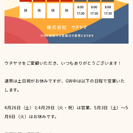
玄関・浴室ドア
会社情報&スタッフ紹介
エクステリア(外構)
採用情報
採用情報トップ
採用応募
ウチヤマをご愛顧いただき、いつもありがとうございます！
採用担当からのお知らせ
関連サイト
通常は土日祝がお休みですが、GW中は以下の日程で営業いた
します。
新卒募集要項
お問い合わせ
4月26日（土）と4月29日（火・祝）は営業、5月3日（土）～5
月6日（火）はお休みです。
中途募集要項