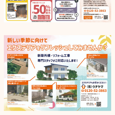
玄関・浴室ドア
会社情報&スタッフ紹介
エクステリア(外構)
採用情報
採用情報トップ
採用応募
採用担当からのお知らせ
関連サイト
新卒募集要項
お問い合わせ
中途募集要項