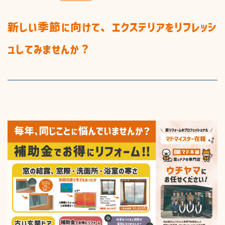
商品一覧
新しい季節に向けて、エクステリアをリフレッシ
ュしてみませんか？
施工までの流れ
お知らせ&ブログ
お見積り
私たちの取り組み
窓まわり